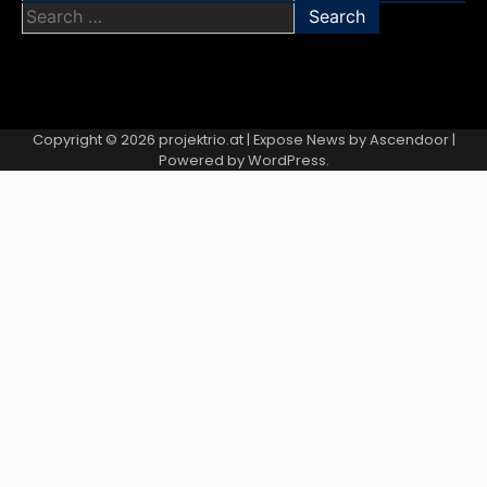
Search
for:
Copyright © 2026
projektrio.at
| Expose News by
Ascendoor
|
Powered by
WordPress
.